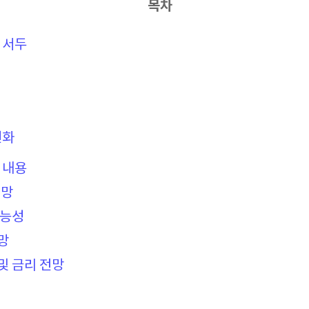
목차
 서두
변화
 내용
전망
가능성
망
및 금리 전망