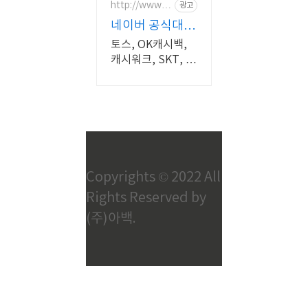
고
http://www.o
광고
팅
nliveplus.co
와
돔
네이버 공식대행
m/
마
봄
사
토스, OK캐시백,
케
캐시워크, SKT, 키
팅,
즈노트 등 모든매
전
체의 공식대행사
략
적
콘
텐
츠
와
Copyrights © 2022 All
브
Rights Reserved by
랜
(주)아백.
딩,
세
일
즈
까
지