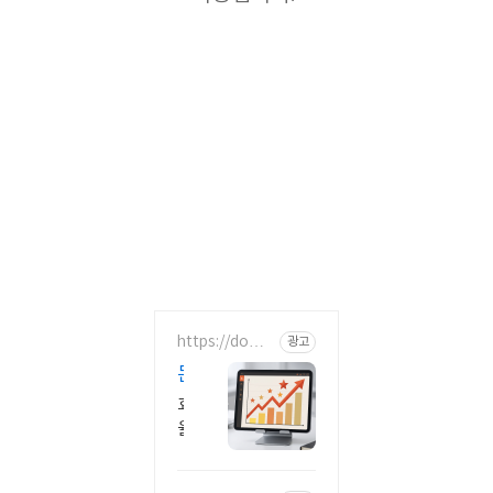
https://domb
광고
om.co.kr/
돈
버
효
는
율
마
적
광
케